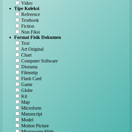
Video
Tipe Koleksi
Reference
Textbook
Fiction
Non Fiksi
Format Fisik Dokumen
Text
Art Original
Chart
Computer Software
Diorama
Filmstrip
Flash Card
Game
Globe
Kit
Map
Microform
Manuscript
Model
Motion Picture
Microscope Slide