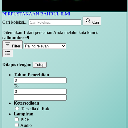
PERPUSTAKAAN BAHRUL ILMI
Cari koleksi...
Cari
Ditemukan
1
dari pencarian Anda melalui kata kunci:
callnumber=9
Filter
Ditapis dengan
Tutup
Tahun Penerbitan
To
Ketersediaan
Tersedia di Rak
Lampiran
PDF
Audio