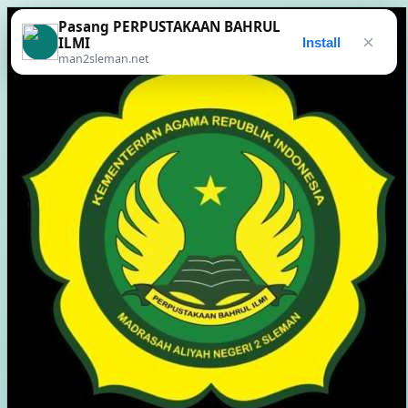
Pasang PERPUSTAKAAN BAHRUL
×
ILMI
Install
man2sleman.net