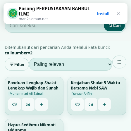
Pasang PERPUSTAKAAN BAHRUL
PERPUSTAKAAN BAHRUL ILMI
×
ILMI
Install
man2sleman.net
Cari
Cari koleksi...
Ditemukan
3
dari pencarian Anda melalui kata kunci:
callnumber=2
Filter
1
0
Panduan Lengkap Shalat
Keajaiban Shalat 5 Waktu
Lengkap Wajib dan Sunah
Bersama Nabi SAW
Muhammad Ali Zainal
Yanuar Arifin
0
Hapus Sedihmu Nikmati
Hidupmu